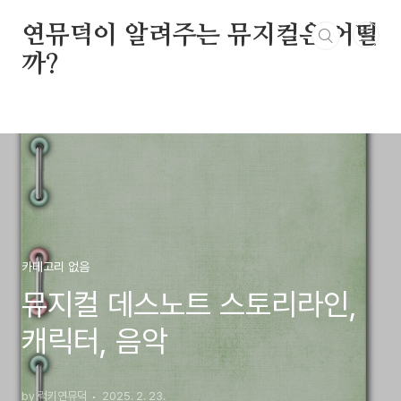
본문 바로가기
연뮤덕이 알려주는 뮤지컬은 어떨
까?
카테고리 없음
뮤지컬 데스노트 스토리라인,
캐릭터, 음악
by 럭키연뮤덕
2025. 2. 23.