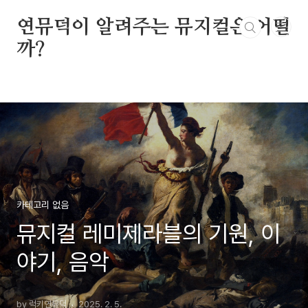
본문 바로가기
연뮤덕이 알려주는 뮤지컬은 어떨
까?
카테고리 없음
뮤지컬 레미제라블의 기원, 이
야기, 음악
by 럭키연뮤덕
2025. 2. 5.