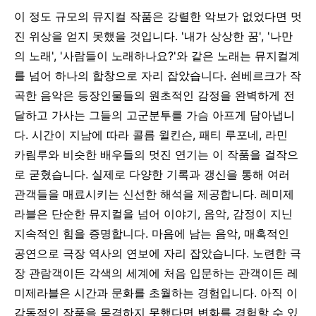
이 정도 규모의 뮤지컬 작품은 강렬한 악보가 없었다면 멋
진 위상을 얻지 못했을 것입니다. '내가 상상한 꿈', '나만
의 노래', '사람들이 노래하나요?'와 같은 노래는 뮤지컬계
를 넘어 하나의 합창으로 자리 잡았습니다. 쇤베르크가 작
곡한 음악은 등장인물들의 원초적인 감정을 완벽하게 전
달하고 가사는 그들의 고군분투를 가슴 아프게 담아냅니
다. 시간이 지남에 따라 콜름 윌킨슨, 패티 루포네, 라민
카림루와 비슷한 배우들의 멋진 연기는 이 작품을 걸작으
로 굳혔습니다. 실제로 다양한 기록과 갱신을 통해 여러
관객들을 매료시키는 신선한 해석을 제공합니다.
레미제
라블은 단순한 뮤지컬을 넘어 이야기, 음악, 감정이 지닌
지속적인 힘을 증명합니다. 마음에 남는 음악, 매혹적인
공연으로 극장 역사의 연보에 자리 잡았습니다. 노련한 극
장 관람객이든 각색의 세계에 처음 입문하는 관객이든 레
미제라블은 시간과 문화를 초월하는 경험입니다. 아직 이
감동적인 작품을 목격하지 못했다면 변화를 경험할 수 있