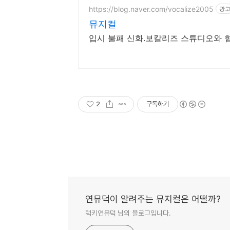
https://blog.naver.com/vocalize2005
광
뮤지컬
입시 불패 신화.보칼리즈 스튜디오와 
2
구독하기
연뮤덕이 알려주는 뮤지컬은 어떨까?
럭키연뮤덕 님의 블로그입니다.