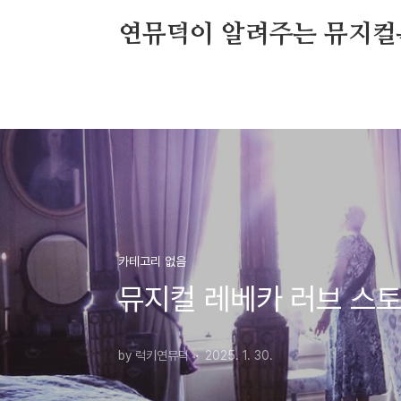
본문 바로가기
연뮤덕이 알려주는 뮤지컬
카테고리 없음
뮤지컬 레베카 러브 스토
by 럭키연뮤덕
2025. 1. 30.