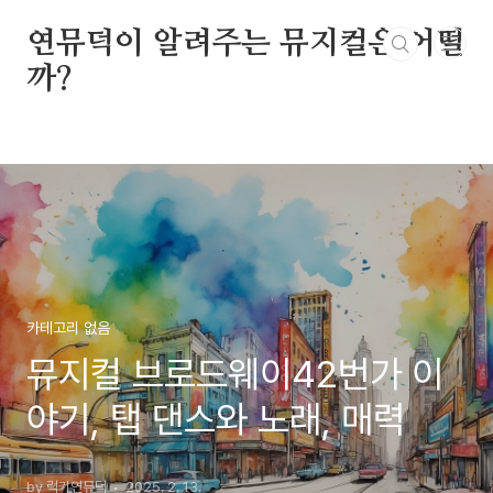
본문 바로가기
연뮤덕이 알려주는 뮤지컬은 어떨
까?
카테고리 없음
뮤지컬 브로드웨이42번가 이
야기, 탭 댄스와 노래, 매력
by 럭키연뮤덕
2025. 2. 13.