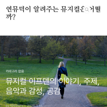
본문 바로가기
연뮤덕이 알려주는 뮤지컬은 어떨
까?
카테고리 없음
뮤지컬 이프덴의 이야기, 주제,
음악과 감성, 공감
by 럭키연뮤덕
2025. 1. 16.