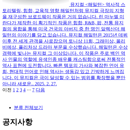
뮤지컬 <해밀턴> 역사적 스
토리텔링, 힙합, 교육적 영향
해밀턴처럼 뮤지컬 극장의 지형
을 재구성한 브로드웨이 작품은 거의 없습니다. 린 마누엘 미
란다가 제작한 이 획기적인 작품은 힙합, R&B, 팝, 전통 뮤지
컬의 융합을 통해 미국 건국의 아버지 중 한 명인 알렉산더 해
밀턴의 이야기를 담고 있습니다. 뮤지컬 해밀턴은 2015년 데뷔
이후 전 세계 관객을 사로잡으며 토니상 11회, 그래미상, 올리
비에상, 퓰리처상 드라마 부문을 수상했습니다. 해밀턴은 수상
경력에 빛나는 뮤지컬 그 이상입니다. 이 작품은 주로 백인 역
사 인물의 역할에 유색인종 배우를 캐스팅함으로써 전통적인
역사 표현에 도전합니다. 빠른 템포의 가사와 복잡한 언어 유
희, 현대적 언어로 인해 역사는 생동감 있고 긴박하게 느껴집
니다. 이 뮤지컬은 극이 달성할 수 있는 범위를 확장했을 뿐만
아니라 새로운..
2025. 2. 27.
이전
1
2
3
4
···
7
다음
분류 전체보기
공지사항