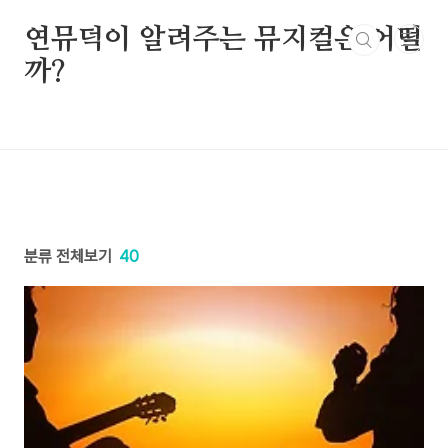
본문 바로가기
연뮤덕이 알려주는 뮤지컬은 어떨
까?
분류 전체보기
40