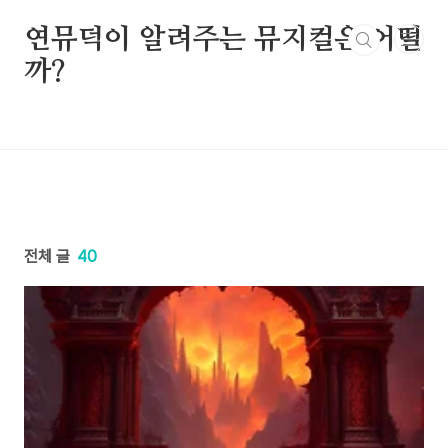
본문 바로가기
연뮤덕이 알려주는 뮤지컬은 어떨
까?
전체 글
40